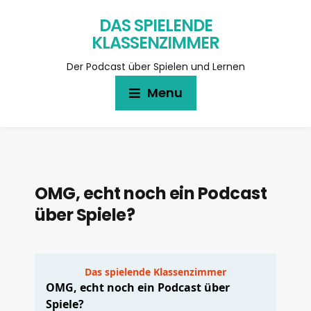
DAS SPIELENDE
KLASSENZIMMER
Der Podcast über Spielen und Lernen
Menu
OMG, echt noch ein Podcast
über Spiele?