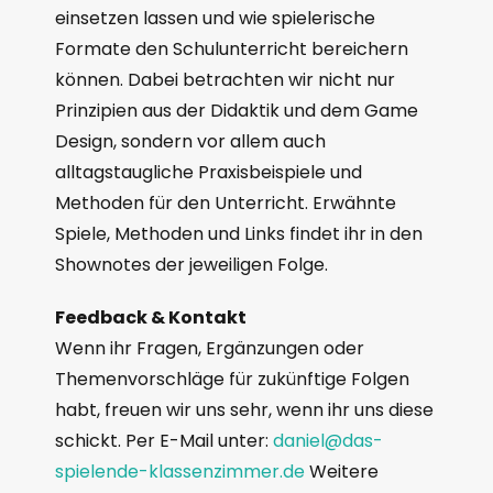
einsetzen lassen und wie spielerische
Formate den Schulunterricht bereichern
können. Dabei betrachten wir nicht nur
Prinzipien aus der Didaktik und dem Game
Design, sondern vor allem auch
alltagstaugliche Praxisbeispiele und
Methoden für den Unterricht. Erwähnte
Spiele, Methoden und Links findet ihr in den
Shownotes der jeweiligen Folge.
Feedback & Kontakt
Wenn ihr Fragen, Ergänzungen oder
Themenvorschläge für zukünftige Folgen
habt, freuen wir uns sehr, wenn ihr uns diese
schickt. Per E-Mail unter:
daniel@das-
spielende-klassenzimmer.de
Weitere