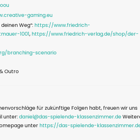
hoou
w.creative-gaming.eu
 deinen Weg“:
https://www.friedrich-
tmauer-1001
,
https://www.friedrich-verlag.de/shop/der-
org/branching-scenario
 & Outro
nvorschläge für zukünftige Folgen habt, freuen wir uns
il unter:
daniel@das-spielende-klassenzimmer.de
Weiter
r Homepage unter
https://das-spielende-klassenzimmer.d