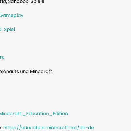
rld/Sandbox-Spiele
t_Gameplay
d-Spiel
ts
bblenauts und Minecraft
#Minecraft:_Education_Edition
:
https://education.minecraft.net/de-de