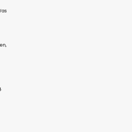
Was
en,
.