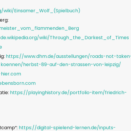
rg/wiki/Einsamer_Wolf_(Spielbuch)
erg:
xenmeister_vom_flammenden_Berg
/de.wikipedia.org/wiki/Through_the_Darkest_of_Times
e
ig:
https://www.dhm.de/ausstellungen/roads-not-taken
oennen/herbst-89-auf-den-strassen-von-leipzig/
-hier.com
lebensborn.com
tie:
https://playinghistory.de/portfolio-item/friedrich-
Rcamp“:
https://digital-spielend-lernen.de/inputs-