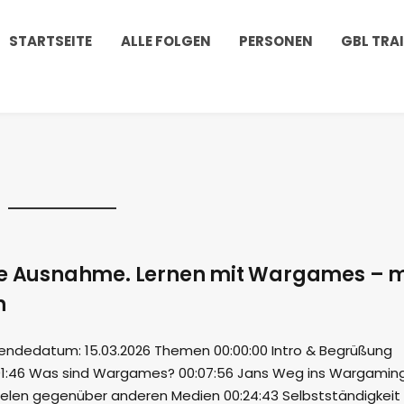
STARTSEITE
ALLE FOLGEN
PERSONEN
GBL TRA
ie Ausnahme. Lernen mit Wargames – m
n
endedatum: 15.03.2026 Themen 00:00:00 Intro & Begrüßung
:01:46 Was sind Wargames? 00:07:56 Jans Weg ins Wargamin
pielen gegenüber anderen Medien 00:24:43 Selbstständigkeit 