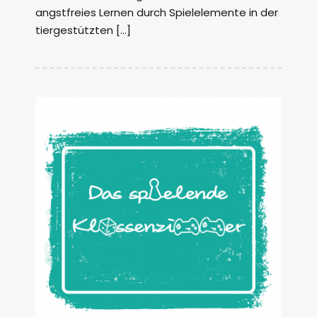
angstfreies Lernen durch Spielelemente in der
tiergestützten […]