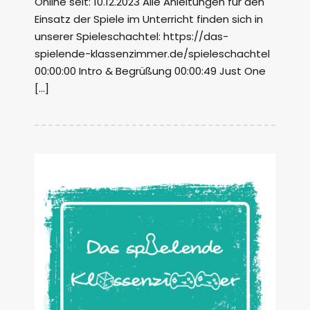
Online seit: 10.12.2023 Alle Anleitungen für den
Einsatz der Spiele im Unterricht finden sich in
unserer Spieleschachtel: https://das-
spielende-klassenzimmer.de/spieleschachtel
00:00:00 Intro & Begrüßung 00:00:49 Just One
[…]