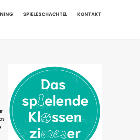
INING
SPIELESCHACHTEL
KONTAKT
ür
das-
h