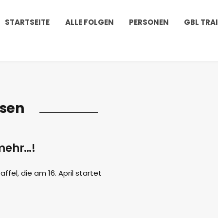
STARTSEITE
ALLE FOLGEN
PERSONEN
GBL TRA
sen
mehr…!
ffel, die am 16. April startet