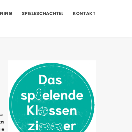
INING
SPIELESCHACHTEL
KONTAKT
ür
das-
ie