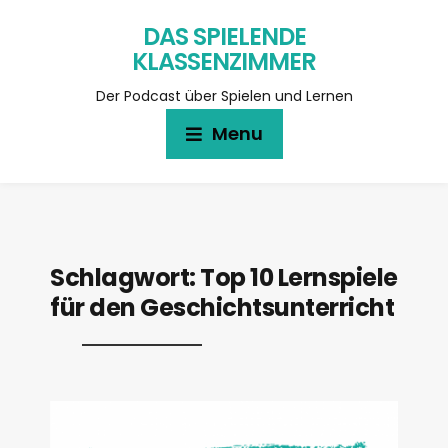
DAS SPIELENDE
KLASSENZIMMER
Der Podcast über Spielen und Lernen
Menu
Schlagwort:
Top 10 Lernspiele
für den Geschichtsunterricht