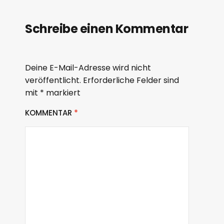
Schreibe einen Kommentar
Deine E-Mail-Adresse wird nicht
veröffentlicht.
Erforderliche Felder sind
mit
*
markiert
KOMMENTAR
*