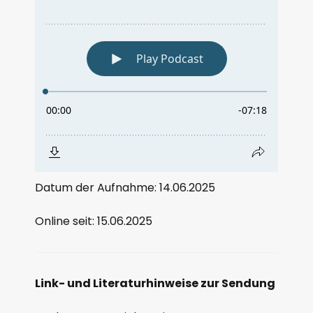
Datum der Aufnahme: 14.06.2025
Online seit: 15.06.2025
Link- und Literaturhinweise zur Sendung