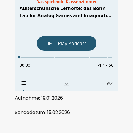
Aufnahme: 19.01.2026
Sendedatum: 15.02.2026