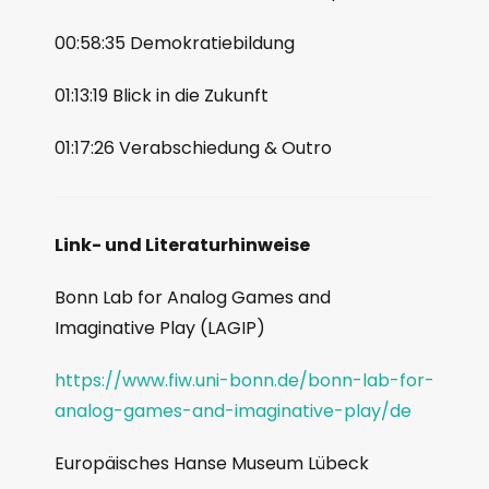
00:58:35 Demokratiebildung
01:13:19 Blick in die Zukunft
01:17:26 Verabschiedung & Outro
Link- und Literaturhinweise
Bonn Lab for Analog Games and
Imaginative Play (LAGIP)
https://www.fiw.uni-bonn.de/bonn-lab-for-
analog-games-and-imaginative-play/de
Europäisches Hanse Museum Lübeck