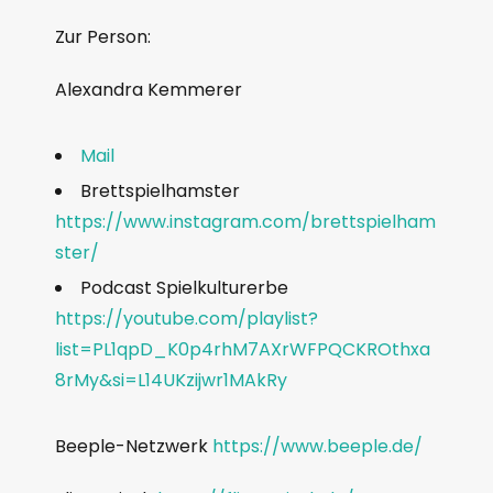
Zur Person:
Alexandra Kemmerer
Mail
Brettspielhamster
https://www.instagram.com/brettspielham
ster/
Podcast Spielkulturerbe
https://youtube.com/playlist?
list=PL1qpD_K0p4rhM7AXrWFPQCKROthxa
8rMy&si=L14UKzijwr1MAkRy
Beeple-Netzwerk
https://www.beeple.de/