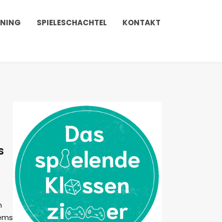
INING
SPIELESCHACHTEL
KONTAKT
s
n
rems