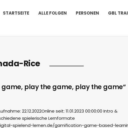
STARTSEITE
ALLE FOLGEN
PERSONEN
GBL TRA
mada-Rice
 game, play the game, play the game“
ahme: 22.12.2022Online seit: 11.01.2023 00:00:00 Intro &
schiedene spielerische Lernformate
igital-spielend-lernen.de/gamification-game-based-learni