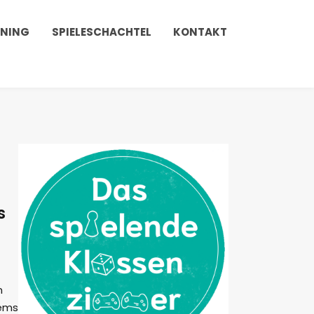
INING
SPIELESCHACHTEL
KONTAKT
s
n
rems