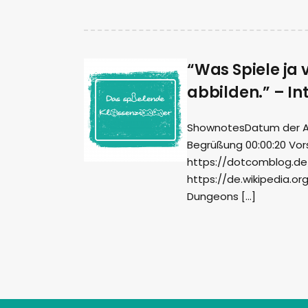
“Was Spiele ja 
abbilden.” – I
ShownotesDatum der Aufn
Begrüßung 00:00:20 Vo
https://dotcomblog.de/
https://de.wikipedia.o
Dungeons […]