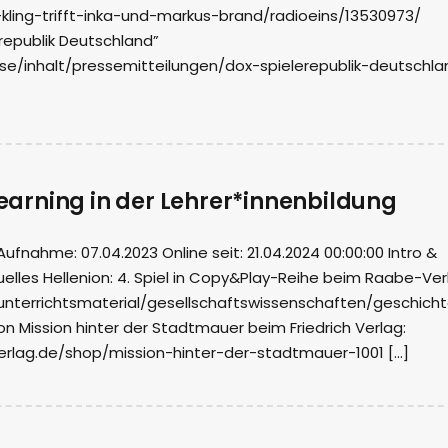
ling-trifft-inka-und-markus-brand/radioeins/13530973/
republik Deutschland”
se/inhalt/pressemitteilungen/dox-spielerepublik-deutschla
rning in der Lehrer*innenbildung
nahme: 07.04.2023 Online seit: 21.04.2024 00:00:00 Intro &
elles Hellenion: 4. Spiel in Copy&Play-Reihe beim Raabe-Ver
unterrichtsmaterial/gesellschaftswissenschaften/geschich
n Mission hinter der Stadtmauer beim Friedrich Verlag:
verlag.de/shop/mission-hinter-der-stadtmauer-1001 […]