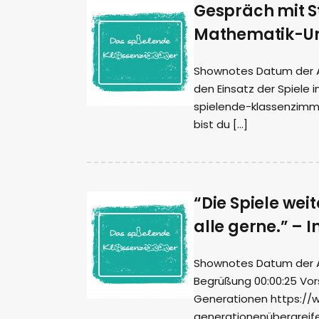
Gespräch mit S
Mathematik-Un
Shownotes Datum der Auf
den Einsatz der Spiele i
spielende-klassenzimme
bist du […]
“Die Spiele wei
alle gerne.” – 
Shownotes Datum der Auf
Begrüßung 00:00:25 Vor
Generationen https://w
generationenübergreife