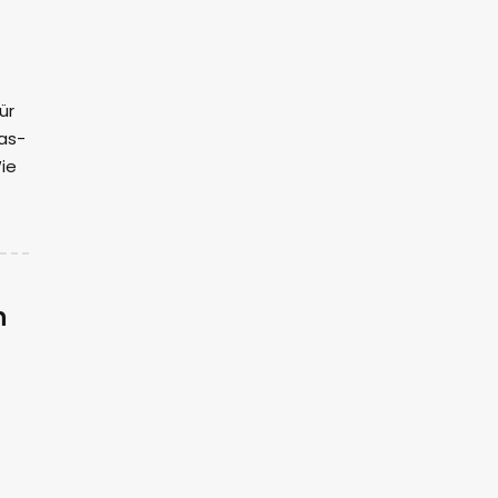
ür
das-
ie
n