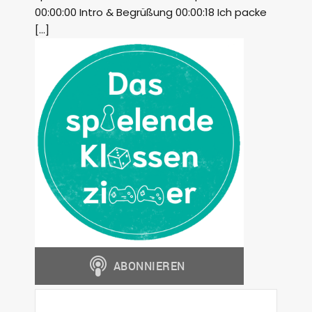
00:00:00 Intro & Begrüßung 00:00:18 Ich packe
[…]