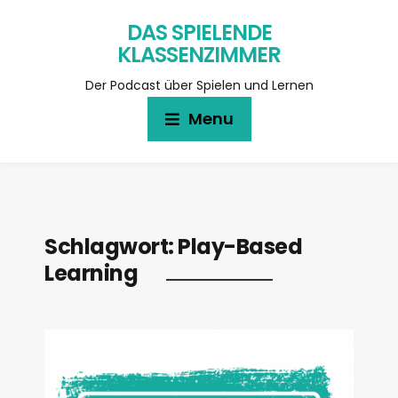
DAS SPIELENDE
KLASSENZIMMER
Der Podcast über Spielen und Lernen
Menu
Schlagwort:
Play-Based
Learning