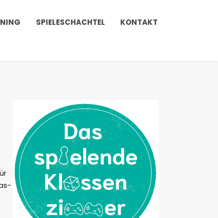
INING
SPIELESCHACHTEL
KONTAKT
ür
das-