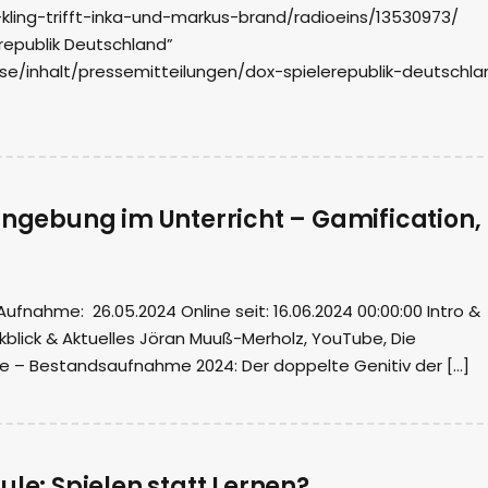
ling-trifft-inka-und-markus-brand/radioeins/13530973/
republik Deutschland”
se/inhalt/pressemitteilungen/dox-spielerepublik-deutschla
nngebung im Unterricht – Gamification,
nahme: 26.05.2024 Online seit: 16.06.2024 00:00:00 Intro &
blick & Aktuelles Jöran Muuß-Merholz, YouTube, Die
ule – Bestandsaufnahme 2024: Der doppelte Genitiv der […]
ule: Spielen statt Lernen?