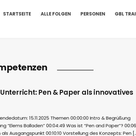
STARTSEITE
ALLE FOLGEN
PERSONEN
GBL TRA
ompetenzen
 Unterricht: Pen & Paper als innovatives
endedatum: 15.11.2025 Themen 00:00:00 Intro & Begrüßung
lung “Elems Balladen” 00:04:49 Was ist “Pen and Paper”? 00:0
 als Ausgangspunkt 00:10:10 Vorstellung des Konzepts: Pen [