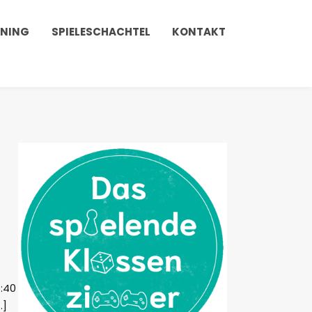
INING
SPIELESCHACHTEL
KONTAKT
6:40
…]