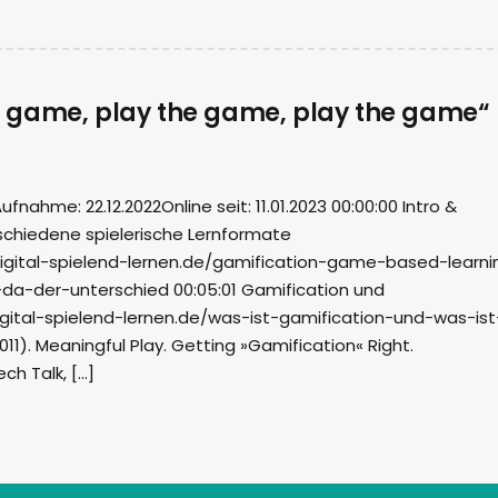
 game, play the game, play the game“
ahme: 22.12.2022Online seit: 11.01.2023 00:00:00 Intro &
schiedene spielerische Lernformate
igital-spielend-lernen.de/gamification-game-based-learni
da-der-unterschied 00:05:01 Gamification und
igital-spielend-lernen.de/was-ist-gamification-und-was-ist
011). Meaningful Play. Getting »Gamification« Right.
ch Talk, […]