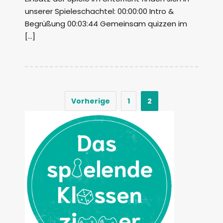
unserer Spieleschachtel: 00:00:00 Intro &
Begrüßung 00:03:44 Gemeinsam quizzen im
[…]
Vorherige
1
2