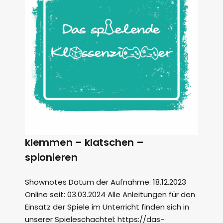
klemmen – klatschen –
spionieren
Shownotes Datum der Aufnahme: 18.12.2023
Online seit: 03.03.2024 Alle Anleitungen für den
Einsatz der Spiele im Unterricht finden sich in
unserer Spieleschachtel: https://das-