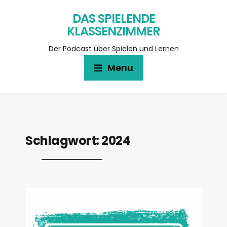
DAS SPIELENDE
KLASSENZIMMER
Der Podcast über Spielen und Lernen
Menu
Schlagwort:
2024