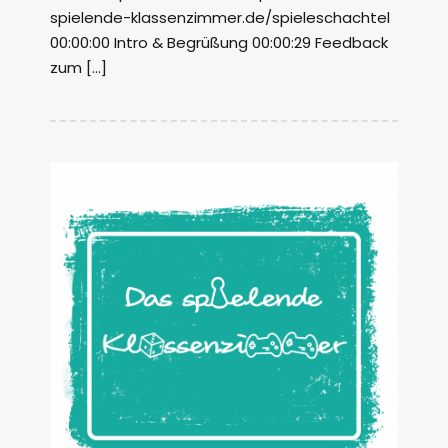
spielende-klassenzimmer.de/spieleschachtel
00:00:00 Intro & Begrüßung 00:00:29 Feedback
zum […]