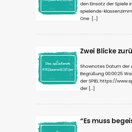
den Einsatz der Spiele i
spielende-klassenzimme
One […]
Zwei Blicke zur
Shownotes Datum der Aufn
Begrüßung 00:00:25 Was 
der SPIEL https://www
der […]
“Es muss begei