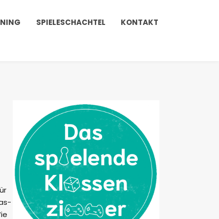
INING
SPIELESCHACHTEL
KONTAKT
ür
das-
ie