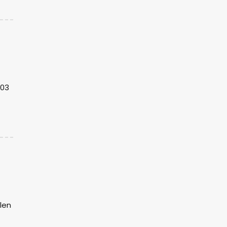
:03
len