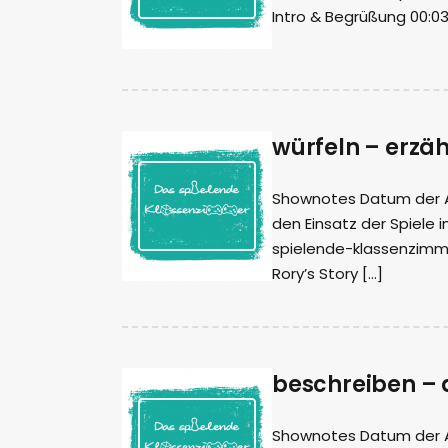
Intro & Begrüßung 00:0
würfeln – erzä
Shownotes Datum der Auf
den Einsatz der Spiele i
spielende-klassenzimme
Rory’s Story […]
beschreiben – 
Shownotes Datum der Aufn