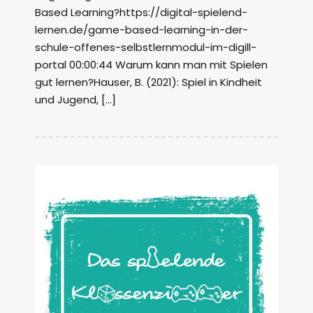
Based Learning?https://digital-spielend-
lernen.de/game-based-learning-in-der-
schule-offenes-selbstlernmodul-im-digill-
portal 00:00:44 Warum kann man mit Spielen
gut lernen?Hauser, B. (2021): Spiel in Kindheit
und Jugend, […]